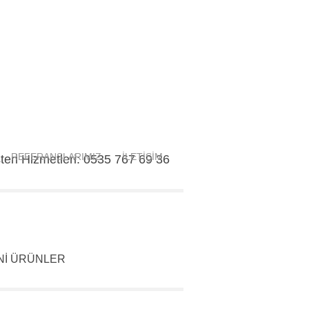
REFERANSLARIMIZ
İLETİŞİM
eri Hizmetleri: 0535 767 69 36
Nİ ÜRÜNLER