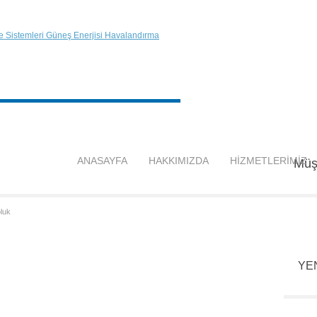
ANASAYFA
HAKKIMIZDA
HİZMETLERİMİZ
Müşt
luk
YE