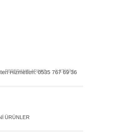
REFERANSLARIMIZ
İLETİŞİM
eri Hizmetleri: 0535 767 69 36
Nİ ÜRÜNLER